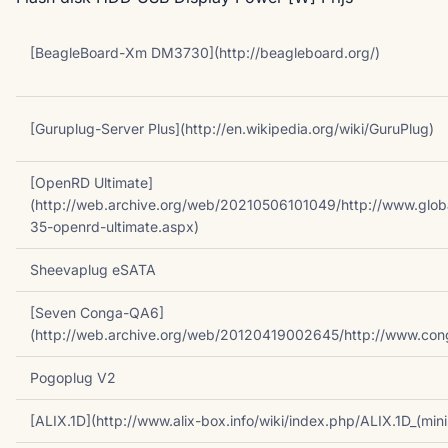
[BeagleBoard-Xm DM3730](http://beagleboard.org/)
[Guruplug-Server Plus](http://en.wikipedia.org/wiki/GuruPlug)
[OpenRD Ultimate]
(http://web.archive.org/web/20210506101049/http://www.glob
35-openrd-ultimate.aspx)
Sheevaplug eSATA
[Seven Conga-QA6]
(http://web.archive.org/web/20120419002645/http://www.con
Pogoplug V2
[ALIX.1D](http://www.alix-box.info/wiki/index.php/ALIX.1D_(mini