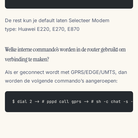
De rest kun je default laten Selecteer Modem
type: Huawei E220, E270, E870
Welke interne commando’s worden in de router gebruikt om
verbinding te maken?
Als er geconnect wordt met GPRS/EDGE/UMTS, dan
worden de volgende commando’s aangeroepen:
$ dial 2 -> # pppd call gprs -> # sh -c chat -s -S