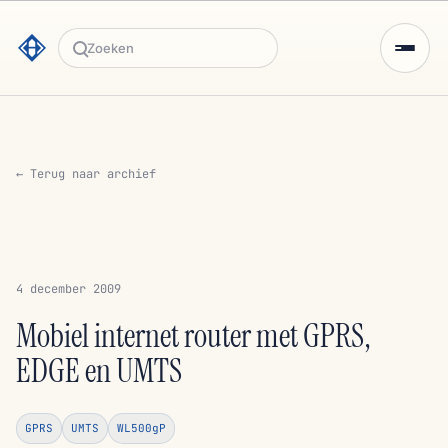
Zoeken
← Terug naar archief
4 december 2009
Mobiel internet router met GPRS,
EDGE en UMTS
GPRS
UMTS
WL500gP