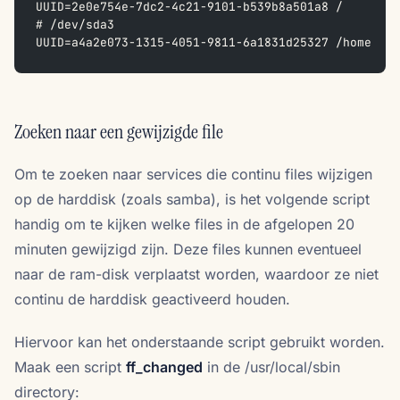
UUID=2e0e754e-7dc2-4c21-9101-b539b8a501a8 /      ex
# /dev/sda3
UUID=a4a2e073-1315-4051-9811-6a1831d25327 /home  ex
Zoeken naar een gewijzigde file
Om te zoeken naar services die continu files wijzigen
op de harddisk (zoals samba), is het volgende script
handig om te kijken welke files in de afgelopen 20
minuten gewijzigd zijn. Deze files kunnen eventueel
naar de ram-disk verplaatst worden, waardoor ze niet
continu de harddisk geactiveerd houden.
Hiervoor kan het onderstaande script gebruikt worden.
Maak een script
ff_changed
in de /usr/local/sbin
directory: