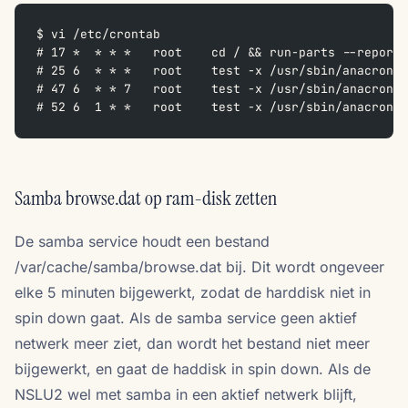
$ vi /etc/crontab
# 17 *  * * *   root    cd / && run-parts --report 
# 25 6  * * *   root    test -x /usr/sbin/anacron |
# 47 6  * * 7   root    test -x /usr/sbin/anacron |
# 52 6  1 * *   root    test -x /usr/sbin/anacron |
Samba browse.dat op ram-disk zetten
De samba service houdt een bestand
/var/cache/samba/browse.dat bij. Dit wordt ongeveer
elke 5 minuten bijgewerkt, zodat de harddisk niet in
spin down gaat. Als de samba service geen aktief
netwerk meer ziet, dan wordt het bestand niet meer
bijgewerkt, en gaat de haddisk in spin down. Als de
NSLU2 wel met samba in een aktief netwerk blijft,