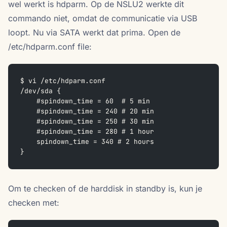
wel werkt is hdparm. Op de NSLU2 werkte dit
commando niet, omdat de communicatie via USB
loopt. Nu via SATA werkt dat prima. Open de
/etc/hdparm.conf file:
$ vi /etc/hdparm.conf
/dev/sda {
    #spindown_time = 60  # 5 min
    #spindown_time = 240 # 20 min
    #spindown_time = 250 # 30 min
    #spindown_time = 280 # 1 hour
    spindown_time = 340 # 2 hours
}
Om te checken of de harddisk in standby is, kun je
checken met: