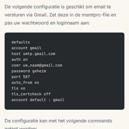
De volgende configuratie is geschikt om email te
versturen via Gmail. Zet deze in de msmtprc-file en
pas uw wachtwoord en loginnaam aan:
defaults
account gmail
host smtp.gmail.com
auth on
user uw_naam@gmail.com
password geheim
port 587
auto_from on
tls on
tls_certcheck off
account default : gmail
De configuratie kan met het volgende commando
getest worden: