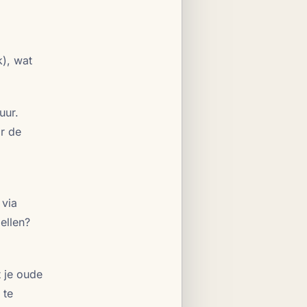
k), wat
uur.
ar de
 via
ellen?
t je oude
 te