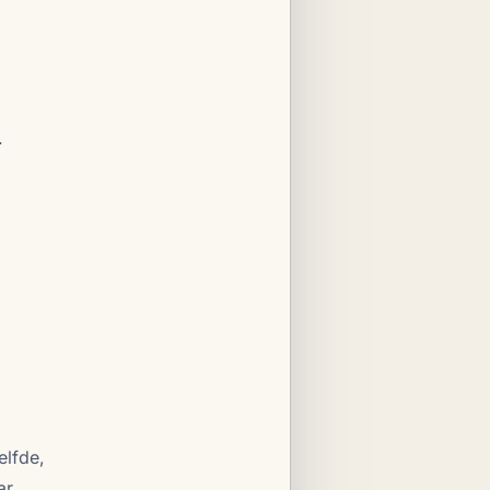
.
elfde,
ar