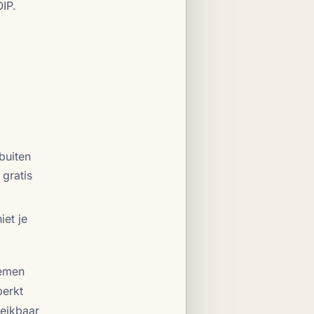
IP.
 buiten
 gratis
iet je
nemen
perkt
reikbaar