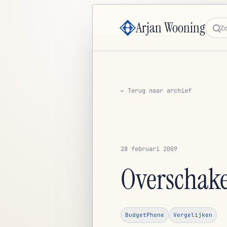
Arjan Wooning
Zoe
← Terug naar archief
28 februari 2009
Overschake
BudgetPhone
Vergelijken