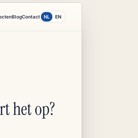
ecten
Blog
Contact
NL
EN
rt het op?