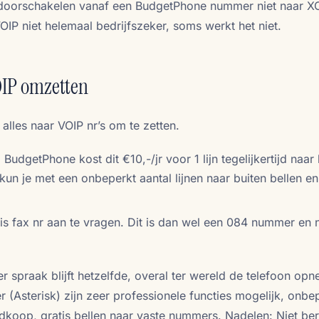
 doorschakelen vanaf een BudgetPhone nummer niet naar XO
OIP niet helemaal bedrijfszeker, soms werkt het niet.
VOIP omzetten
alles naar VOIP nr’s om te zetten.
BudgetPhone kost dit €10,-/jr voor 1 lijn tegelijkertijd naar
un je met een onbeperkt aantal lijnen naar buiten bellen en
is fax nr aan te vragen. Dit is dan wel een 084 nummer en n
spraak blijft hetzelfde, overal ter wereld de telefoon op
r (Asterisk) zijn zeer professionele functies mogelijk, onbe
goedkoop, gratis bellen naar vaste nummers. Nadelen: Niet be