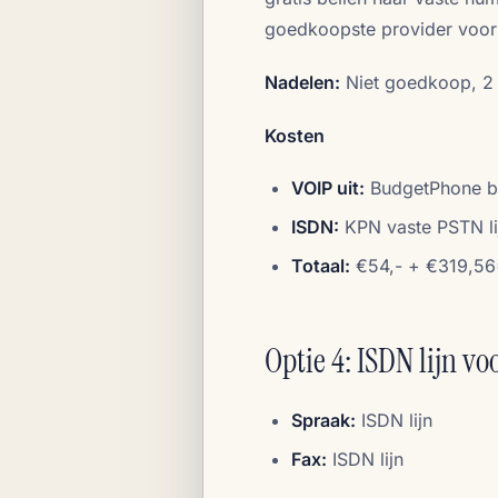
goedkoopste provider voor
Nadelen:
Niet goedkoop, 2 li
Kosten
VOIP uit:
BudgetPhone ba
ISDN:
KPN vaste PSTN li
Totaal:
€54,- + €319,56
Optie 4: ISDN lijn v
Spraak:
ISDN lijn
Fax:
ISDN lijn