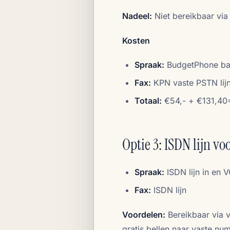
Nadeel:
Niet bereikbaar via v
Kosten
Spraak:
BudgetPhone bas
Fax:
KPN vaste PSTN lij
Totaal:
€54,- + €131,40
Optie 3: ISDN lijn vo
Spraak:
ISDN lijn in en V
Fax:
ISDN lijn
Voordelen:
Bereikbaar via va
gratis bellen naar vaste nu