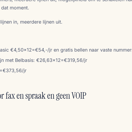
 dat moment.
jnen in, meerdere lijnen uit.
sic €4,50x12=€54,-/jr en gratis bellen naar vaste nummer
jn met Belbasis: €26,63x12=€319,56/jr
=€373,56/jr
oor fax en spraak en geen VOIP