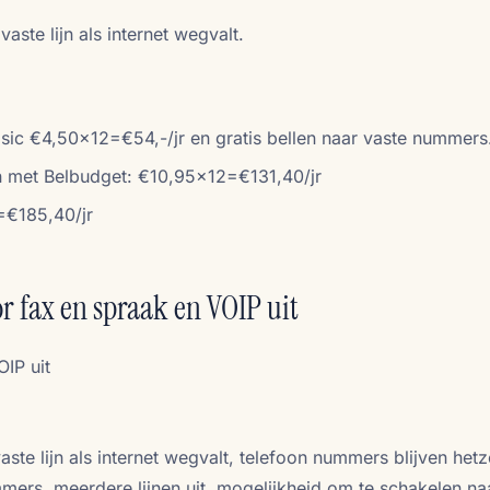
aste lijn als internet wegvalt.
ic €4,50x12=€54,-/jr en gratis bellen naar vaste nummers
n met Belbudget: €10,95x12=€131,40/jr
=€185,40/jr
or fax en spraak en VOIP uit
OIP uit
ste lijn als internet wegvalt, telefoon nummers blijven hetz
mmers, meerdere lijnen uit, mogelijkheid om te schakelen na