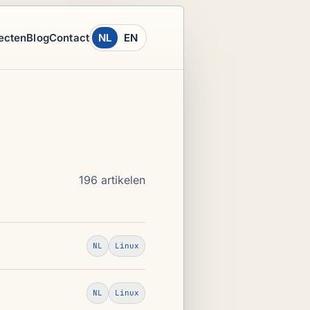
ecten
Blog
Contact
NL
EN
196 artikelen
NL
Linux
NL
Linux