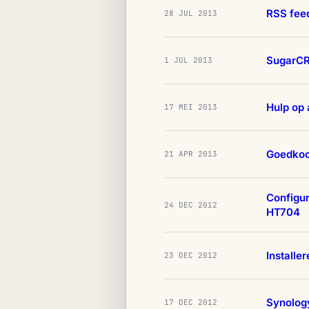
RSS feed
28 JUL 2013
SugarCR
1 JUL 2013
Hulp op 
17 MEI 2013
Goedkoop
21 APR 2013
Configu
24 DEC 2012
HT704
Install
23 DEC 2012
Synology
17 DEC 2012