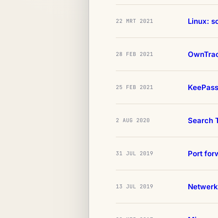
Linux: s
22 MRT 2021
OwnTrac
28 FEB 2021
KeePassX
25 FEB 2021
Search T
2 AUG 2020
Port fo
31 JUL 2019
Netwerk
13 JUL 2019