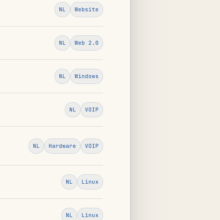
NL
Website
NL
Web 2.0
NL
Windows
NL
VOIP
NL
Hardware
VOIP
NL
Linux
NL
Linux