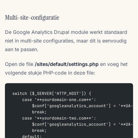
Multi-site-configuratie
De Google Analytics Drupal module werkt standaard
niet in multi-site configuraties, maar dit is eenvoudig
aan te passen.
Open de file
/sites/default/settings.php
en voeg het
volgende stukje PHP-code in deze file:
switch ($_SERVER['HTTP_HOST']) {
    case '**yourdomain-one.com**':  
        $conf['googleanalytics_account'] = '**UA-XX
        break;
    case '**yourdomain-two.com**':  
        $conf['googleanalytics_account'] = '**UA-XX
        break;
    default:  