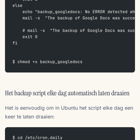
else
    echo "backup_googledocs: No ERROR detected whil
    mail -s  "The backup of Google Docs was succes
    # mail -s  "The backup of Google Docs was succe
    exit 0
fi
$ chmod +x backup_googledocs
Het backup script elke dag automatisch laten draaien
Het is eenvoudig om in Ubuntu het script elke dag een
keer te laten draaien:
$ cd /etc/cron.daily