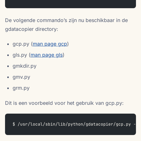
De volgende commando’s zijn nu beschikbaar in de
gdatacopier directory:
gcp.py (
man page gcp
)
gls.py (
man page gls
)
gmkdir.py
gmv.py
grm.py
Dit is een voorbeeld voor het gebruik van gcp.py:
$ /usr/local/sbin/lib/python/gdatacopier/gcp.py -p 