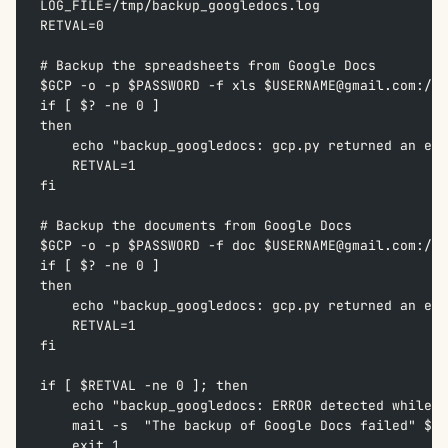
LOG_FILE=/tmp/backup_googledocs.log
RETVAL=0
# Backup the spreadsheets from Google Docs
$GCP -o -p $PASSWORD -f xls $USERNAME@gmail.com:/sh
if [ $? -ne 0 ]
then
    echo "backup_googledocs: gcp.py returned an err
    RETVAL=1
fi
# Backup the documents from Google Docs
$GCP -o -p $PASSWORD -f doc $USERNAME@gmail.com:/do
if [ $? -ne 0 ]
then
    echo "backup_googledocs: gcp.py returned an err
    RETVAL=1
fi
if [ $RETVAL -ne 0 ]; then
    echo "backup_googledocs: ERROR detected while b
    mail -s  "The backup of Google Docs failed" $U
    exit 1