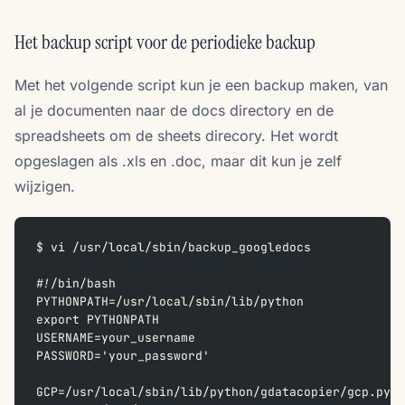
Het backup script voor de periodieke backup
Met het volgende script kun je een backup maken, van
al je documenten naar de docs directory en de
spreadsheets om de sheets direcory. Het wordt
opgeslagen als .xls en .doc, maar dit kun je zelf
wijzigen.
$ vi /usr/local/sbin/backup_googledocs
#!/bin/bash
PYTHONPATH=/usr/local/sbin/lib/python
export PYTHONPATH
USERNAME=your_username
PASSWORD='your_password'
GCP=/usr/local/sbin/lib/python/gdatacopier/gcp.py