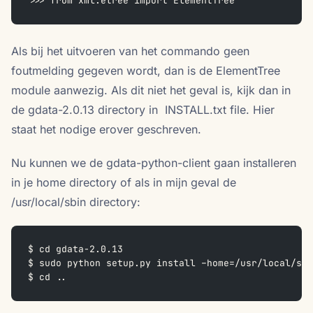
>>> from xml.etree import ElementTree
Als bij het uitvoeren van het commando geen
foutmelding gegeven wordt, dan is de ElementTree
module aanwezig. Als dit niet het geval is, kijk dan in
de gdata-2.0.13 directory in INSTALL.txt file. Hier
staat het nodige erover geschreven.
Nu kunnen we de gdata-python-client gaan installeren
in je home directory of als in mijn geval de
/usr/local/sbin directory:
$ cd gdata-2.0.13
$ sudo python setup.py install –home=/usr/local/sbi
$ cd ..