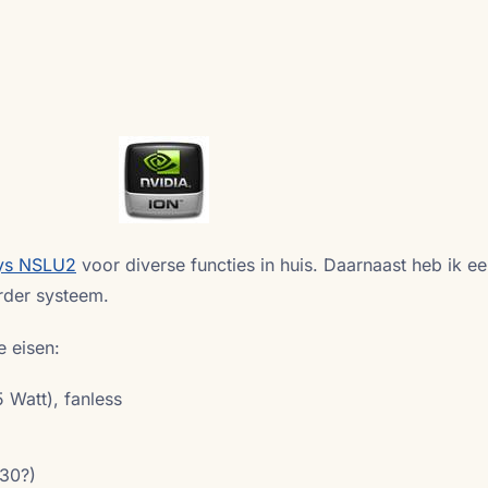
ys NSLU2
voor diverse functies in huis. Daarnaast heb ik een
rder systeem.
e eisen:
 Watt), fanless
330?)