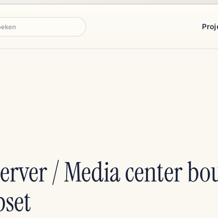
Proj
ken
rver / Media center b
pset