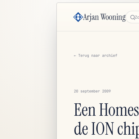
Arjan Wooning
Zoe
← Terug naar archief
20 september 2009
Een Homese
de ION chi