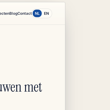
ecten
Blog
Contact
NL
EN
ouwen met