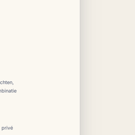
chten,
mbinatie
 privé