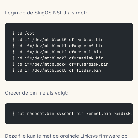
Login op de SlugOS NSLU als root:
$ cd /opt  
$ dd if=/dev/mtdblock0 of=redboot.bin  
$ dd if=/dev/mtdblock1 of=sysconf.bin  
$ dd if=/dev/mtdblock2 of=kernel.bin  
$ dd if=/dev/mtdblock3 of=ramdisk.bin  
$ dd if=/dev/mtdblock4 of=flashdisk.bin  
$ dd if=/dev/mtdblock5 of=fisdir.bin
Creeer de bin file als volgt:
$ cat redboot.bin sysconf.bin kernel.bin ramdisk.b
Deze file kun je met de orginele Linksys firmware op