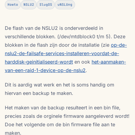
Howto
NSLU2
SlugOS
uNSLUng
De flash van de NSLU2 is onderverdeeld in
verschillende blokken. (/dev/mtdblock0 t/m 5). Deze
blokken in de flash zijn door de installatie (zie
op-de-
nslu2-de-failsafe-services-installeren-voordat-de-
harddisk-geinitialiseerd-wordt
en ook
het-aanmaken-
van-een-raid-1-device-op-de-nslu2
.
Dit is aardig wat werk en het is soms handig om
hiervan een backup te maken.
Het maken van de backup resulteert in een bin file,
precies zoals de orginele firmware aangeleverd wordt!
Doe het volgende om de bin firmware file aan te
maken.